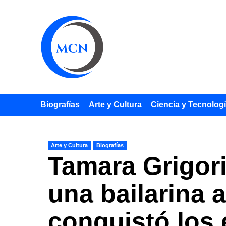
Saltar
al
contenido
Biografías
Arte y Cultura
Ciencia y Tecnolog
Arte y Cultura
Biografías
Tamara Grigori
una bailarina 
conquistó los 