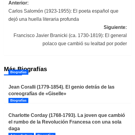
Navegación
Anterior:
Carlos Salomón (1923-1955): El poeta español que
de
dejó una huella literaria profunda
entradas
Siguiente:
Francisco Javier Branicki (ca. 1730-1819): El general
polaco que cambió su lealtad por poder
Más Biografías
Biografías
Jean Coralli (1779-1854). El genio detrás de las
coreografías de «Giselle»
Biografías
Charlotte Corday (1768-1793). La joven que cambió
el rumbo de la Revolución Francesa con una sola
daga