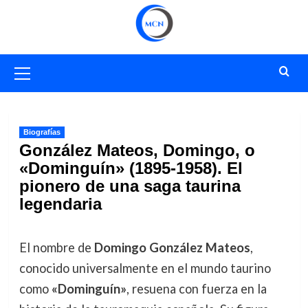
Saltar
al
contenido
Menú
primario
Biografías
González Mateos, Domingo, o
«Dominguín» (1895-1958). El
pionero de una saga taurina
legendaria
El nombre de
Domingo González Mateos
,
conocido universalmente en el mundo taurino
como
«Dominguín»
, resuena con fuerza en la