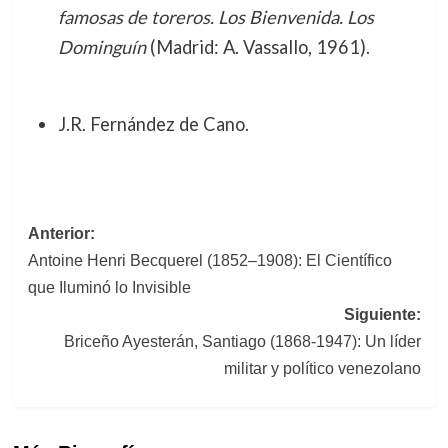
famosas de toreros. Los Bienvenida. Los
Dominguín
(Madrid: A. Vassallo, 1961).
J.R. Fernández de Cano.
Navegación
Anterior:
Antoine Henri Becquerel (1852–1908): El Científico
de
que Iluminó lo Invisible
entradas
Siguiente:
Briceño Ayesterán, Santiago (1868-1947): Un líder
militar y político venezolano