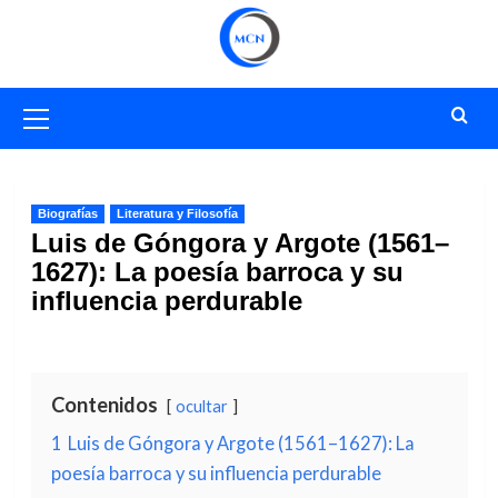
Saltar
al
contenido
Menú
primario
Biografías
Literatura y Filosofía
Luis de Góngora y Argote (1561–
1627): La poesía barroca y su
influencia perdurable
Contenidos
ocultar
1
Luis de Góngora y Argote (1561–1627): La
poesía barroca y su influencia perdurable