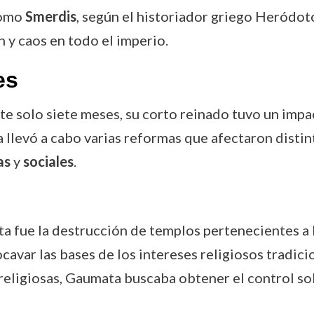
como
Smerdis
, según el historiador griego Heródot
n y caos en todo el imperio.
es
solo siete meses, su corto reinado tuvo un impacto
llevó a cabo varias reformas que afectaron distin
as
y
sociales
.
a fue la destrucción de templos pertenecientes a l
avar las bases de los intereses religiosos tradici
 religiosas, Gaumata buscaba obtener el control sobr