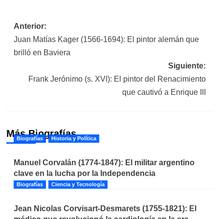
Navegación
Anterior:
Juan Matías Kager (1566-1694): El pintor alemán que
de
brilló en Baviera
entradas
Siguiente:
Frank Jerónimo (s. XVI): El pintor del Renacimiento
que cautivó a Enrique III
Más Biografías
Biografías
Historia y Política
Manuel Corvalán (1774-1847): El militar argentino
clave en la lucha por la Independencia
Biografías
Ciencia y Tecnología
Jean Nicolas Corvisart-Desmarets (1755-1821): El