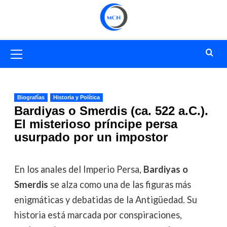
Saltar
al
contenido
Menú
primario
Biografías
Historia y Política
Bardiyas o Smerdis (ca. 522 a.C.).
El misterioso príncipe persa
usurpado por un impostor
En los anales del Imperio Persa,
Bardiyas o
Smerdis
se alza como una de las figuras más
enigmáticas y debatidas de la Antigüedad. Su
historia está marcada por conspiraciones,