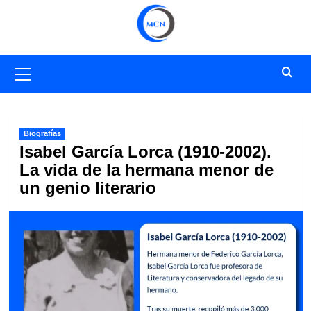
Saltar
al
contenido
Menú
primario
Biografías
Isabel García Lorca (1910-2002).
La vida de la hermana menor de
un genio literario