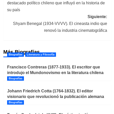
destacado político chileno que influyó en la historia de
entradas
su país
Siguiente:
Shyam Benegal (1934-VVVV). El cineasta indio que
renovó la industria cinematográfica
Más Biografías
Biografías
Literatura y Filosofía
Francisco Contreras (1877-1933). El escritor que
introdujo el Mundonovismo en la literatura chilena
Biografías
Johann Friedrich Cotta (1764-1832). El editor
visionario que revolucionó la publicación alemana
Biografías