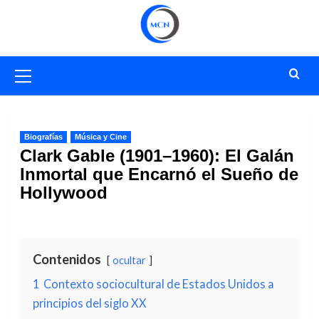
Saltar
al
contenido
Menú
primario
Biografías
Música y Cine
Clark Gable (1901–1960): El Galán
Inmortal que Encarnó el Sueño de
Hollywood
Contenidos
ocultar
1
Contexto sociocultural de Estados Unidos a
principios del siglo XX