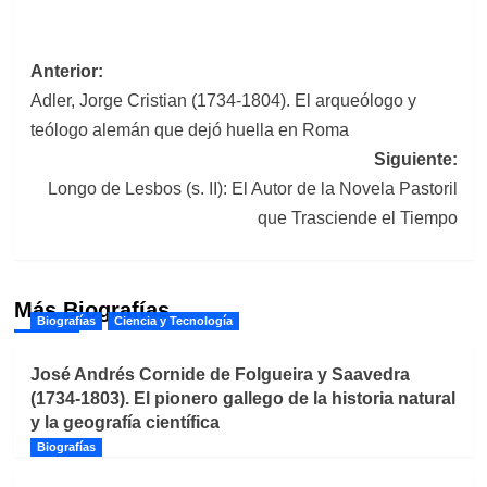
Navegación
Anterior:
Adler, Jorge Cristian (1734-1804). El arqueólogo y
de
teólogo alemán que dejó huella en Roma
entradas
Siguiente:
Longo de Lesbos (s. II): El Autor de la Novela Pastoril
que Trasciende el Tiempo
Más Biografías
Biografías
Ciencia y Tecnología
José Andrés Cornide de Folgueira y Saavedra
(1734-1803). El pionero gallego de la historia natural
y la geografía científica
Biografías