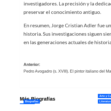
investigadores. La precisión y la dedic
preservar el conocimiento antiguo.
En resumen, Jorge Cristian Adler fue u
historia. Sus investigaciones siguen si
en las generaciones actuales de histori
Navegación
Anterior:
Pedro Avogadro (s. XVIII). El pintor italiano del Ma
de
entradas
Arte y Cu
Más Biografías
Biografías
Literatur