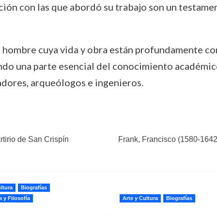
ación con las que abordó su trabajo son un testame
n hombre cuya vida y obra están profundamente co
endo una parte esencial del conocimiento académic
adores, arqueólogos e ingenieros.
rtirio de San Crispín
Frank, Francisco (1580-1642)
ltura
Biografías
a y Filosofía
Arte y Cultura
Biografías