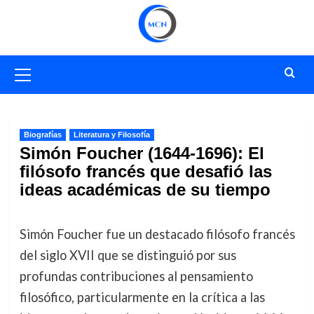
Saltar
al
contenido
Menú
primario
Biografías
Literatura y Filosofía
Simón Foucher (1644-1696): El
filósofo francés que desafió las
ideas académicas de su tiempo
Simón Foucher fue un destacado filósofo francés
del siglo XVII que se distinguió por sus
profundas contribuciones al pensamiento
filosófico, particularmente en la crítica a las