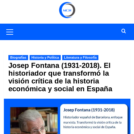
Saltar
al
contenido
Menú
primario
Biografías
Historia y Política
Literatura y Filosofía
Josep Fontana (1931-2018). El
historiador que transformó la
visión crítica de la historia
económica y social en España