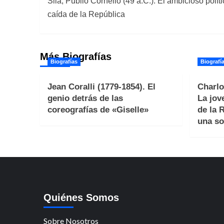
Sila, Publio Cornelio (49 a.C.). El ambicioso polít
de
caída de la República
entradas
Más Biografías
Biografías
Biografí
Jean Coralli (1779-1854). El
Charlo
genio detrás de las
La jov
coreografías de «Giselle»
de la 
una so
Quiénes Somos
Sobre Nosotros