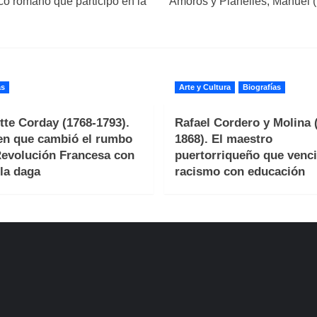
ico romano que participó en la
Amorós y Planelles, Manuel 
as
Arte y Cultura
Biografías
tte Corday (1768-1793).
Rafael Cordero y Molina 
en que cambió el rumbo
1868). El maestro
Revolución Francesa con
puertorriqueño que venci
la daga
racismo con educación