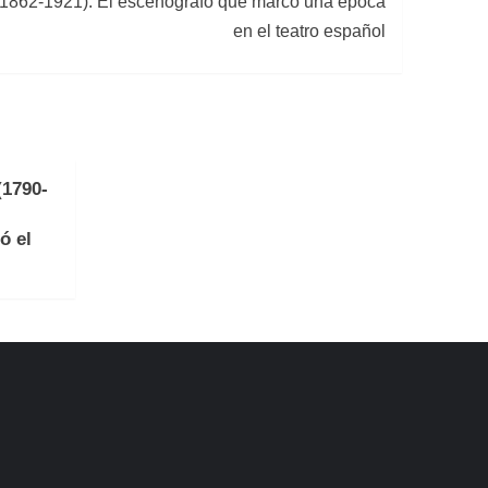
(1862-1921): El escenógrafo que marcó una época
en el teatro español
(1790-
ó el