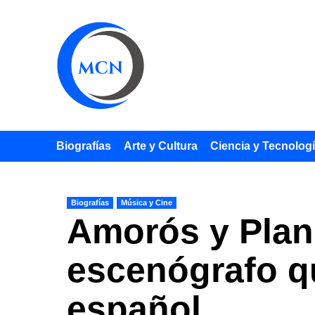
Saltar
al
contenido
Biografías
Arte y Cultura
Ciencia y Tecnolog
Biografías
Música y Cine
Amorós y Plane
escenógrafo q
español