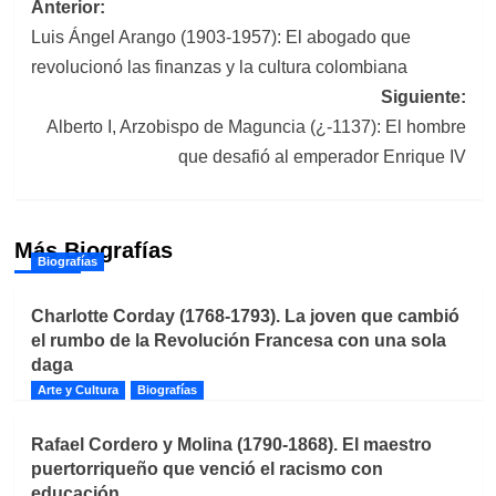
Navegación
Anterior:
Luis Ángel Arango (1903-1957): El abogado que
de
revolucionó las finanzas y la cultura colombiana
entradas
Siguiente:
Alberto I, Arzobispo de Maguncia (¿-1137): El hombre
que desafió al emperador Enrique IV
Más Biografías
Biografías
Charlotte Corday (1768-1793). La joven que cambió
el rumbo de la Revolución Francesa con una sola
daga
Arte y Cultura
Biografías
Rafael Cordero y Molina (1790-1868). El maestro
puertorriqueño que venció el racismo con
educación