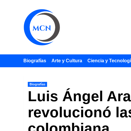
Saltar
al
contenido
Biografías
Arte y Cultura
Ciencia y Tecnolog
Biografías
Luis Ángel Ar
revolucionó las
colombiana