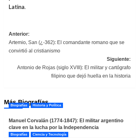
Latina
.
Navegación
Anterior:
Artemio, San (¿-362): El comandante romano que se
de
convirtió al cristianismo
entradas
Siguiente:
Antonio de Rojas (siglo XVIII): El militar y cartógrafo
filipino que dejó huella en la historia
Más Biografías
Biografías
Historia y Política
Manuel Corvalán (1774-1847): El militar argentino
clave en la lucha por la Independencia
Biografías
Ciencia y Tecnología