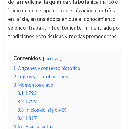
de la
medicina
, la
química
y la
botánica
marcó el
inicio de una etapa de modernización científica
en la isla, en una época en que el conocimiento
se encontraba aún fuertemente influenciado por
tradiciones escolásticas y teorías premodernas.
Contenidos
ocultar
1
Orígenes y contexto histórico
2
Logros y contribuciones
3
Momentos clave
3.1
1795
3.2
1799
3.3
Inicios del siglo XIX
3.4
1817
4
Relevancia actual