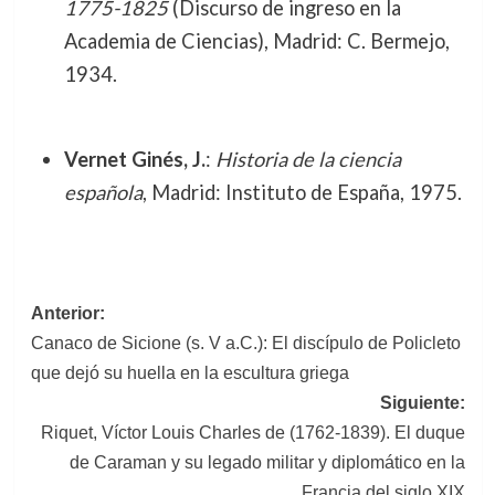
1775-1825
(Discurso de ingreso en la
Academia de Ciencias), Madrid: C. Bermejo,
1934.
Vernet Ginés, J.
:
Historia de la ciencia
española
, Madrid: Instituto de España, 1975.
Navegación
Anterior:
Canaco de Sicione (s. V a.C.): El discípulo de Policleto
de
que dejó su huella en la escultura griega
entradas
Siguiente:
Riquet, Víctor Louis Charles de (1762-1839). El duque
de Caraman y su legado militar y diplomático en la
Francia del siglo XIX