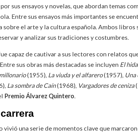
 por sus ensayos y novelas, que abordan temas como
pañola. Entre sus ensayos más importantes se encuen
na sobre el arte y la cultura española. Ambos libro
eservar y analizar sus tradiciones y costumbres.
ue capaz de cautivar a sus lectores con relatos q
Entre sus obras más destacadas se incluyen
El hid
millonario
(1955),
La viuda y el alfarero
(1957),
Una c
6),
La sombra de Caín
(1968),
Vargadores de ceniza
(
el
Premio Álvarez Quintero
.
carrera
bo vivió una serie de momentos clave que marcaron 