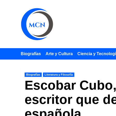
Saltar
al
contenido
Biografías
Arte y Cultura
Ciencia y Tecnolog
Biografías
Literatura y Filosofía
Escobar Cubo, 
escritor que de
española