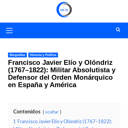
Saltar
al
contenido
Menú
primario
Biografías
Historia y Política
Francisco Javier Elío y Olóndriz
(1767–1822): Militar Absolutista y
Defensor del Orden Monárquico
en España y América
Contenidos
ocultar
1
Francisco Javier Elío y Olóndriz (1767–1822):