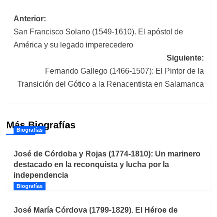
Navegación
Anterior:
San Francisco Solano (1549-1610). El apóstol de
de
América y su legado imperecedero
entradas
Siguiente:
Fernando Gallego (1466-1507): El Pintor de la
Transición del Gótico a la Renacentista en Salamanca
Más Biografías
Biografías
José de Córdoba y Rojas (1774-1810): Un marinero
destacado en la reconquista y lucha por la
independencia
Biografías
José María Córdova (1799-1829). El Héroe de