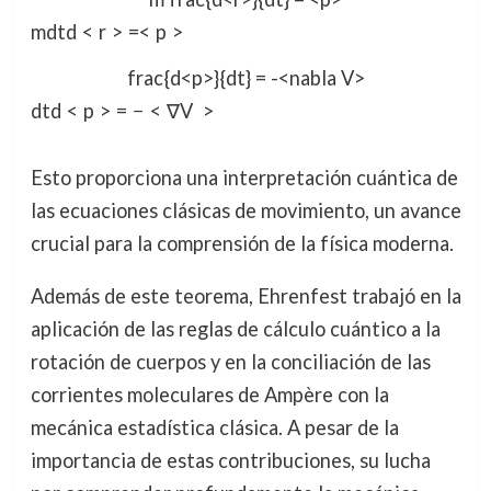
m
d
t
d
<
r
>
=<
p
>
frac{d<p>}{dt} = -<nabla V>
d
t
d
<
p
>
=
−
<
∇
V
>
Esto proporciona una interpretación cuántica de
las ecuaciones clásicas de movimiento, un avance
crucial para la comprensión de la física moderna.
Además de este teorema, Ehrenfest trabajó en la
aplicación de las reglas de cálculo cuántico a la
rotación de cuerpos y en la conciliación de las
corrientes moleculares de Ampère con la
mecánica estadística clásica. A pesar de la
importancia de estas contribuciones, su lucha