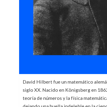
David Hilbert fue un matemático alemán
siglo XX. Nacido en Königsberg en 1862,
teoría de números y la física matemátic
dejando una huella indeleble en la cienc