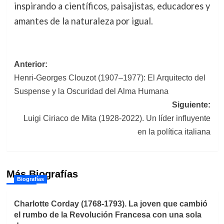
inspirando a científicos, paisajistas, educadores y
amantes de la naturaleza por igual.
Navegación
Anterior:
Henri-Georges Clouzot (1907–1977): El Arquitecto del
de
Suspense y la Oscuridad del Alma Humana
entradas
Siguiente:
Luigi Ciriaco de Mita (1928-2022). Un líder influyente
en la política italiana
Más Biografías
Biografías
Charlotte Corday (1768-1793). La joven que cambió
el rumbo de la Revolución Francesa con una sola