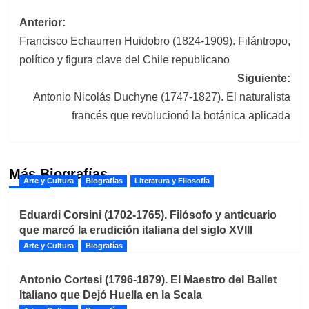
Navegación
Anterior:
Francisco Echaurren Huidobro (1824-1909). Filántropo,
de
político y figura clave del Chile republicano
entradas
Siguiente:
Antonio Nicolás Duchyne (1747-1827). El naturalista
francés que revolucionó la botánica aplicada
Más Biografías
Arte y Cultura
Biografías
Literatura y Filosofía
Eduardi Corsini (1702-1765). Filósofo y anticuario
que marcó la erudición italiana del siglo XVIII
Arte y Cultura
Biografías
Antonio Cortesi (1796-1879). El Maestro del Ballet
Italiano que Dejó Huella en la Scala