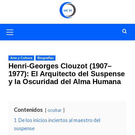
Saltar
al
contenido
Menú
primario
Arte y Cultura
Biografías
Henri-Georges Clouzot (1907–
1977): El Arquitecto del Suspense
y la Oscuridad del Alma Humana
Contenidos
ocultar
1
De los inicios inciertos al maestro del
suspense