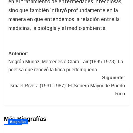
en el tratamiento de enfermedades infecciosas,
sino que también influyó profundamente en la
manera en que entendemos la relación entre la
medicina, la biología y el medio ambiente.
Navegación
Anterior:
Negrón Muñoz, Mercedes o Clara Lair (1895-1973). La
de
poetisa que renovó la lírica puertorriqueña
entradas
Siguiente:
Ismael Rivera (1931-1987): El Sonero Mayor de Puerto
Rico
Más Biografías
Biografías