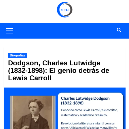
Saltar
al
contenido
Menú
primario
Biografías
Dodgson, Charles Lutwidge
(1832-1898): El genio detrás de
Lewis Carroll