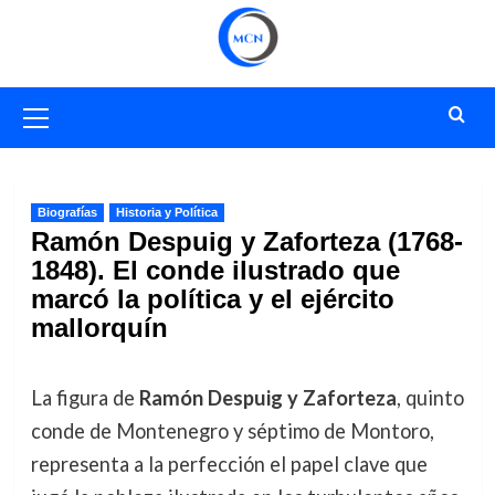
Saltar
al
contenido
Menú
primario
Biografías
Historia y Política
Ramón Despuig y Zaforteza (1768-
1848). El conde ilustrado que
marcó la política y el ejército
mallorquín
La figura de
Ramón Despuig y Zaforteza
, quinto
conde de Montenegro y séptimo de Montoro,
representa a la perfección el papel clave que