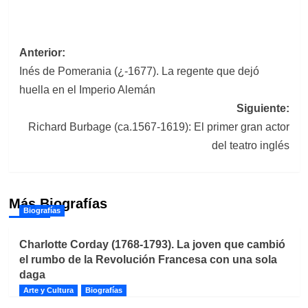
Navegación
Anterior:
Inés de Pomerania (¿-1677). La regente que dejó
de
huella en el Imperio Alemán
entradas
Siguiente:
Richard Burbage (ca.1567-1619): El primer gran actor
del teatro inglés
Más Biografías
Biografías
Charlotte Corday (1768-1793). La joven que cambió
el rumbo de la Revolución Francesa con una sola
daga
Arte y Cultura
Biografías