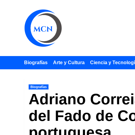
Saltar
al
contenido
Biografías
Arte y Cultura
Ciencia y Tecnolog
Biografías
Adriano Correi
del Fado de Co
portuguesa