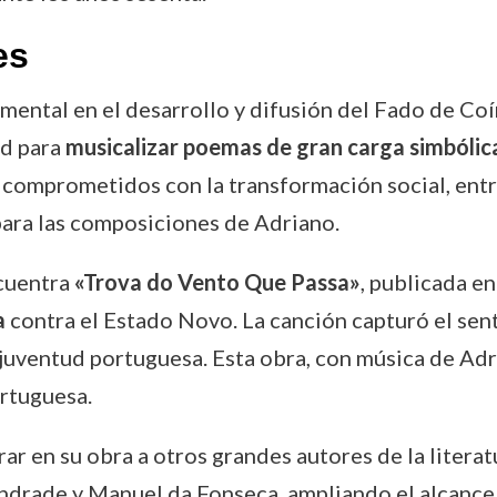
es
mental en el desarrollo y difusión del Fado de Coí
ad para
musicalizar poemas de gran carga simbólica
 comprometidos con la transformación social, entr
ara las composiciones de Adriano.
cuentra
«Trova do Vento Que Passa»
, publicada e
a
contra el Estado Novo. La canción capturó el sen
 juventud portuguesa. Esta obra, con música de Adr
ortuguesa.
ar en su obra a otros grandes autores de la litera
Andrade y Manuel da Fonseca, ampliando el alcance