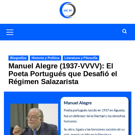
Saltar
al
contenido
Menú
primario
Biografías
Historia y Política
Literatura y Filosofía
Manuel Alegre (1937-VVVV): El
Poeta Portugués que Desafió el
Régimen Salazarista