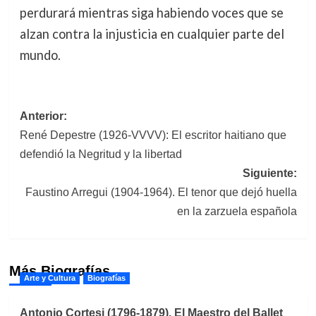
perdurará mientras siga habiendo voces que se
alzan contra la injusticia en cualquier parte del
mundo.
Navegación
Anterior:
René Depestre (1926-VVVV): El escritor haitiano que
de
defendió la Negritud y la libertad
entradas
Siguiente:
Faustino Arregui (1904-1964). El tenor que dejó huella
en la zarzuela española
Más Biografías
Arte y Cultura
Biografías
Antonio Cortesi (1796-1879). El Maestro del Ballet