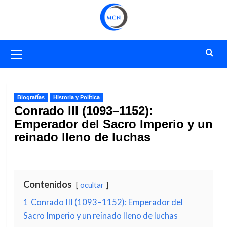
Saltar
al
contenido
Menú
primario
Biografías
Historia y Política
Conrado III (1093–1152):
Emperador del Sacro Imperio y un
reinado lleno de luchas
Contenidos
ocultar
1
Conrado III (1093–1152): Emperador del
Sacro Imperio y un reinado lleno de luchas