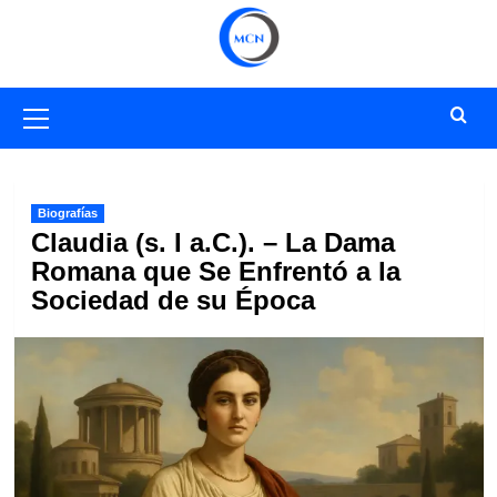
Saltar
al
contenido
Menú
primario
Biografías
Claudia (s. I a.C.). – La Dama
Romana que Se Enfrentó a la
Sociedad de su Época