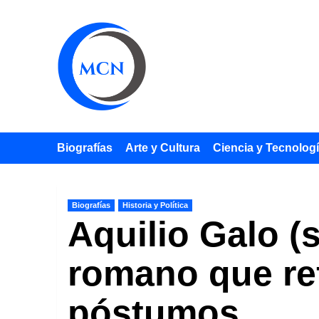
Saltar
al
contenido
Biografías
Arte y Cultura
Ciencia y Tecnolog
Biografías
Historia y Política
Aquilio Galo (s
romano que ref
póstumos