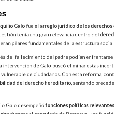
es
quilio Galo
fue el
arreglo jurídico de los derechos
cuestión tenía una gran relevancia dentro del
derec
r eran pilares fundamentales de la estructura soci
és del fallecimiento del padre podían enfrentarse
 La intervención de Galo buscó eliminar estas inc
 vulnerable de ciudadanos. Con esta reforma, cont
abilidad del derecho hereditario
, sentando preceden
ilio Galo desempeñó
funciones políticas relevante
lebe
durante el consulado de Pompeyo, una función 