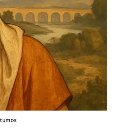
óstumos