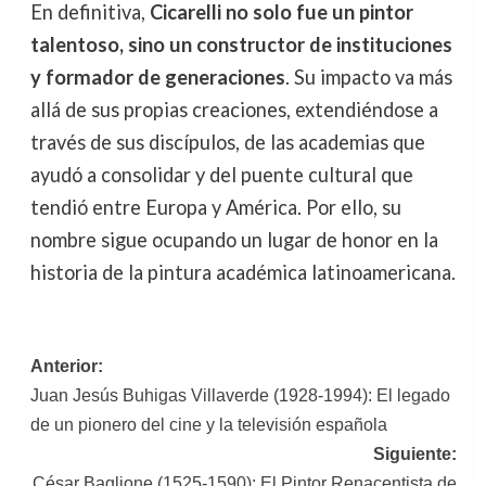
En definitiva,
Cicarelli no solo fue un pintor
talentoso, sino un constructor de instituciones
y formador de generaciones
. Su impacto va más
allá de sus propias creaciones, extendiéndose a
través de sus discípulos, de las academias que
ayudó a consolidar y del puente cultural que
tendió entre Europa y América. Por ello, su
nombre sigue ocupando un lugar de honor en la
historia de la pintura académica latinoamericana.
Navegación
Anterior:
Juan Jesús Buhigas Villaverde (1928-1994): El legado
de
de un pionero del cine y la televisión española
entradas
Siguiente:
César Baglione (1525-1590): El Pintor Renacentista de