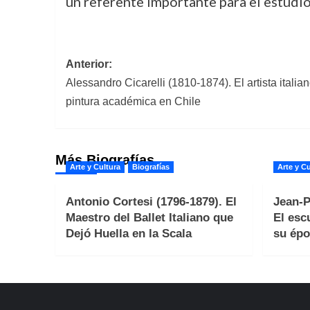
un referente importante para el estudio 
Navegación
Anterior:
Alessandro Cicarelli (1810-1874). El artista itali
de
pintura académica en Chile
entradas
Más Biografías
Arte y Cultura
Biografías
Arte y Cu
Antonio Cortesi (1796-1879). El
Jean-P
Maestro del Ballet Italiano que
El esc
Dejó Huella en la Scala
su épo