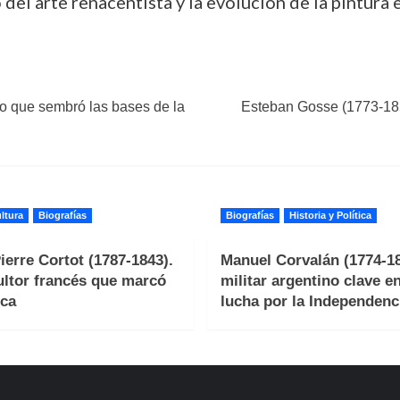
del arte renacentista y la evolución de la pintura e
ano que sembró las bases de la
Esteban Gosse (1773-1854)
ltura
Biografías
Biografías
Historia y Política
ierre Cortot (1787-1843).
Manuel Corvalán (1774-18
ultor francés que marcó
militar argentino clave en
ca
lucha por la Independenc