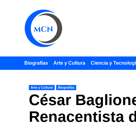
Saltar
al
contenido
Biografías
Arte y Cultura
Ciencia y Tecnolog
Arte y Cultura
Biografías
César Baglione
Renacentista d