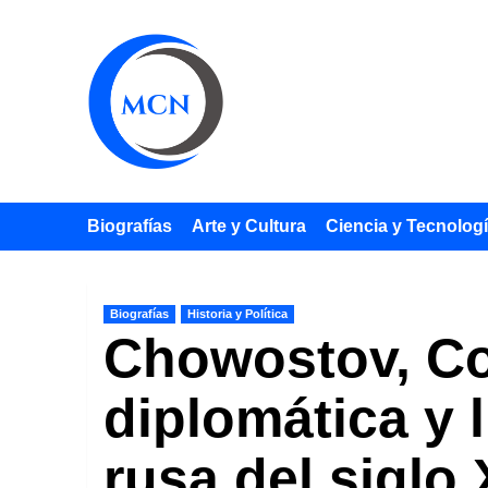
Saltar
al
contenido
Biografías
Arte y Cultura
Ciencia y Tecnolog
Biografías
Historia y Política
Chowostov, Con
diplomática y 
rusa del siglo 