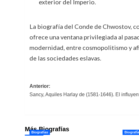
exterior del Imperio.
La biografía del Conde de Chwostov, c
ofrece una ventana privilegiada al pasa
modernidad, entre cosmopolitismo y afi
de las sociedades eslavas.
Navegación
Anterior:
Sancy, Aquiles Harlay de (1581-1646). El influyen
de
entradas
Más Biografías
Biografías
Biografí