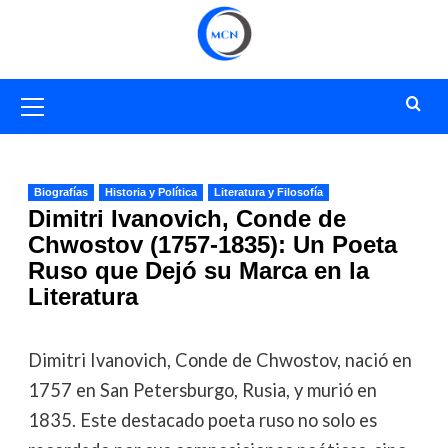
Saltar
al
contenido
Menú
primario
Biografías
Historia y Política
Literatura y Filosofía
Dimitri Ivanovich, Conde de
Chwostov (1757-1835): Un Poeta
Ruso que Dejó su Marca en la
Literatura
Dimitri Ivanovich, Conde de Chwostov, nació en
1757 en San Petersburgo, Rusia, y murió en
1835. Este destacado poeta ruso no solo es