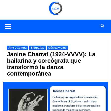
Saltar
al
contenido
Menú
primario
Arte y Cultura
Biografías
Música y Cine
Janine Charrat (1924-VVVV): La
bailarina y coreógrafa que
transformó la danza
contemporánea