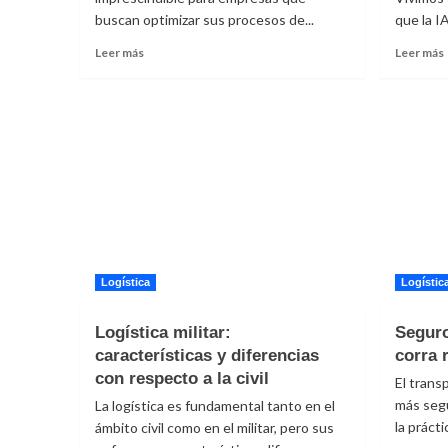
buscan optimizar sus procesos de...
que la IA
Leer
Leer más
Leer más
más
sobre
Impresora
I
térmica
a
de
etiquetas
Soleti
l
l
Logística
Logístic
Logística militar:
Seguro
características y diferencias
corra 
con respecto a la civil
El trans
más segu
La logística es fundamental tanto en el
la práct
ámbito civil como en el militar, pero sus