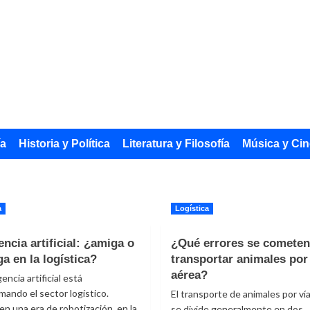
ía
Historia y Política
Literatura y Filosofía
Música y Cin
a
Logística
encia artificial: ¿amiga o
¿Qué errores se cometen
a en la logística?
transportar animales por
aérea?
gencia artificial está
mando el sector logístico.
El transporte de animales por ví
en una era de robotización, en la
se divide generalmente en dos