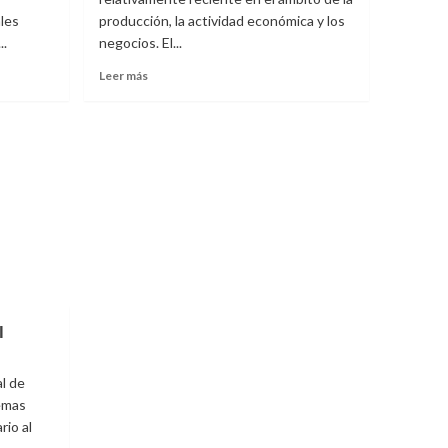
les
producción, la actividad económica y los
.
negocios. El...
Leer
Leer más
más
sobre
Historia
y
Evolución
de
la
Logística
en
la
Gestión
Empresarial
l
l de
lemas
rio al