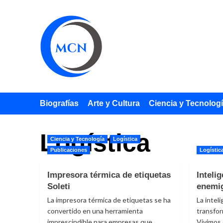
Saltar
al
contenido
Biografías
Arte y Cultura
Ciencia y Tecnolog
Logística
Ciencia y Tecnología
Logística
Publicaciones
Logístic
Impresora térmica de etiquetas
Intelig
Soleti
enemig
La impresora térmica de etiquetas se ha
La inteli
convertido en una herramienta
transfor
imprescindible para empresas que
Vivimos 