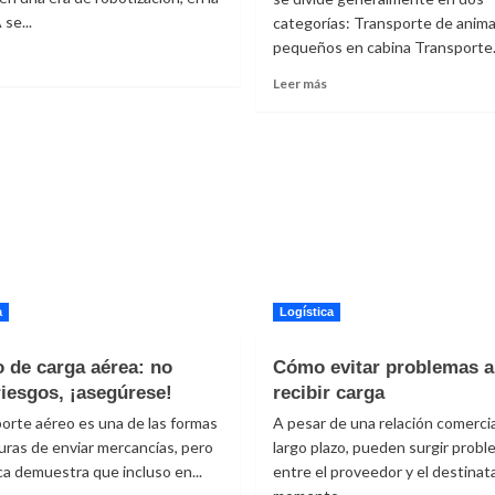
 se...
categorías: Transporte de anima
pequeños en cabina Transporte..
Leer
más
Leer
Leer más
sobre
más
nteligencia
sobre
rtificial:
¿Qué
¿amiga
errores
o
se
enemiga
cometen
en
al
a
transportar
ogística?
animales
por
vía
a
Logística
aérea?
 de carga aérea: no
Cómo evitar problemas a
riesgos, ¡asegúrese!
recibir carga
porte aéreo es una de las formas
A pesar de una relación comercia
ras de enviar mercancías, pero
largo plazo, pueden surgir prob
ica demuestra que incluso en...
entre el proveedor y el destinata