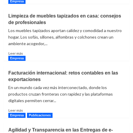
alternativa
más
Empresa
para
sobre
inversores
Telefonía
Limpieza de muebles tapizados en casa: consejos
IP
de profesionales
para
empresas:
Los muebles tapizados aportan calidez y comodidad a nuestro
la
hogar. Los sofás, sillones, alfombras y colchones crean un
clave
ambiente acogedor,...
para
optimizar
Leer
Leer más
la
más
Empresa
comunicación
sobre
corporativa
Limpieza
Facturación internacional: retos contables en las
de
exportaciones
muebles
tapizados
En un mundo cada vez más interconectado, donde los
en
productos cruzan fronteras con rapidez y las plataformas
casa:
digitales permiten cerrar...
consejos
de
Leer
Leer más
profesionales
más
Empresa
Publicaciones
sobre
Facturación
Agilidad y Transparencia en las Entregas de e-
internacional: