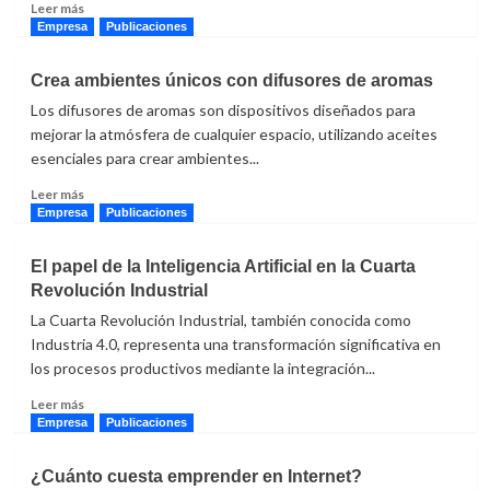
en
Leer
Leer más
Plantas
más
Empresa
Publicaciones
de
sobre
Producción
Soluciones
Crea ambientes únicos con difusores de aromas
Industrial
tecnológicas
Los difusores de aromas son dispositivos diseñados para
para
mejorar
mejorar la atmósfera de cualquier espacio, utilizando aceites
la
esenciales para crear ambientes...
eficiencia
Leer
en
Leer más
más
la
Empresa
Publicaciones
sobre
industria
Crea
alimentaria
El papel de la Inteligencia Artificial en la Cuarta
ambientes
Revolución Industrial
únicos
con
La Cuarta Revolución Industrial, también conocida como
difusores
Industria 4.0, representa una transformación significativa en
de
los procesos productivos mediante la integración...
aromas
Leer
Leer más
más
Empresa
Publicaciones
sobre
El
¿Cuánto cuesta emprender en Internet?
papel