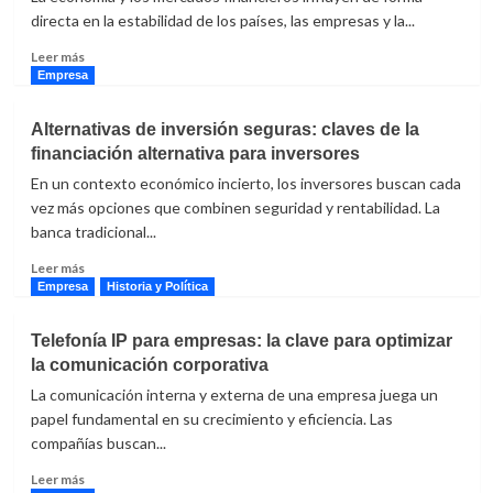
factura
directa en la estabilidad de los países, las empresas y la...
digital
Leer
utilizando
Leer más
más
Verifactu
Empresa
sobre
Entender
Alternativas de inversión seguras: claves de la
la
financiación alternativa para inversores
economía
y
En un contexto económico incierto, los inversores buscan cada
los
vez más opciones que combinen seguridad y rentabilidad. La
mercados:
banca tradicional...
por
qué
Leer
Leer más
seguir
más
Empresa
Historia y Política
su
sobre
evolución
Alternativas
Telefonía IP para empresas: la clave para optimizar
es
de
la comunicación corporativa
clave
inversión
seguras:
La comunicación interna y externa de una empresa juega un
claves
papel fundamental en su crecimiento y eficiencia. Las
de
compañías buscan...
la
financiación
Leer
Leer más