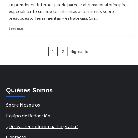
Emprender en Internet puede parecer abrumador al principio,
de
la
especialmente cuando te enfrentas a decisiones sobre
Inteligencia
presupuesto, herramientas y estrategias. Sin...
Artificial
Leer
en
Leer más
más
la
sobre
Cuarta
¿Cuánto
Revolución
Paginación
cuesta
Industrial
1
2
Siguiente
emprender
de
en
Internet?
entradas
Quiénes Somos
Sobre Nosotros
Equipo de Redacción
¿Deseas reproducir una biografía?
Contacto