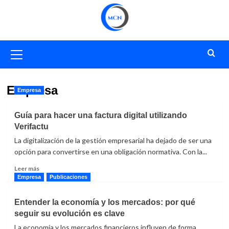
Saltar
al
contenido
Menú
primario
Empresa
Empresa
Guía para hacer una factura digital utilizando
Verifactu
La digitalización de la gestión empresarial ha dejado de ser una
opción para convertirse en una obligación normativa. Con la...
Leer
Leer más
más
Empresa
Publicaciones
sobre
Guía
Entender la economía y los mercados: por qué
para
seguir su evolución es clave
hacer
una
La economía y los mercados financieros influyen de forma