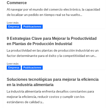
Commerce
retos
contables
Al navegar por el mundo del comercio electrónico, la capacidad
en
de localizar un pedido en tiempo real se ha vuelto...
las
Leer
exportaciones
Leer más
más
Empresa
Publicaciones
sobre
Agilidad
9 Estrategias Clave para Mejorar la Productividad
y
en Plantas de Producción Industrial
Transparencia
en
La productividad en las plantas de producción industrial es un
las
factor determinante para el éxito y la competitividad en un...
Entregas
Leer
de
Leer más
más
e-
Empresa
Publicaciones
sobre
Commerce
9
Soluciones tecnológicas para mejorar la eficiencia
Estrategias
en la industria alimentaria
Clave
para
La industria alimentaria enfrenta desafíos constantes para
Mejorar
mejorar la eficiencia, reducir costos y cumplir con los
la
estándares de calidad y...
Productividad