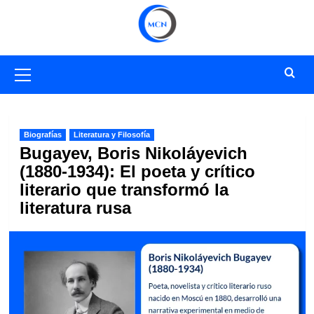
Saltar
al
contenido
Menú
primario
Biografías
Literatura y Filosofía
Bugayev, Boris Nikoláyevich
(1880-1934): El poeta y crítico
literario que transformó la
literatura rusa