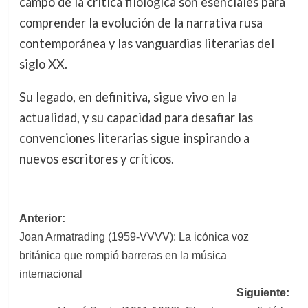
campo de la crítica filológica son esenciales para
comprender la evolución de la narrativa rusa
contemporánea y las vanguardias literarias del
siglo XX.
Su legado, en definitiva, sigue vivo en la
actualidad, y su capacidad para desafiar las
convenciones literarias sigue inspirando a
nuevos escritores y críticos.
Navegación
Anterior:
Joan Armatrading (1959-VVVV): La icónica voz
de
británica que rompió barreras en la música
entradas
internacional
Siguiente: