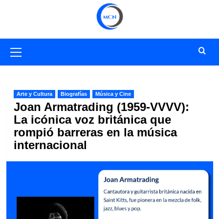
Saltar
al
contenido
Menú
primario
Arte y Cultura
Biografías
Música y Cine
Joan Armatrading (1959-VVVV):
La icónica voz británica que
rompió barreras en la música
internacional