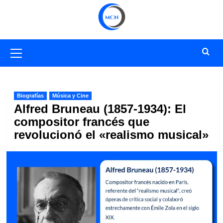
Saltar
al
contenido
Menú
primario
Biografías
Música y Cine
Alfred Bruneau (1857-1934): El
compositor francés que
revolucionó el «realismo musical»