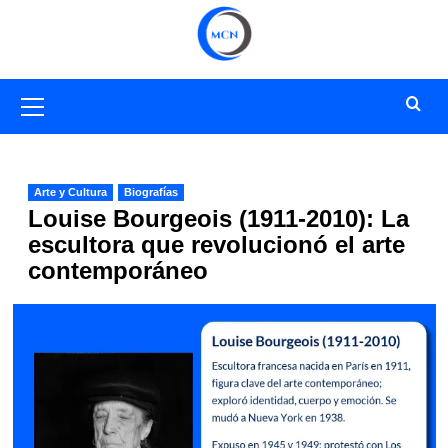
Saltar
al
contenido
Menú
primario
Arte y Cultura
Biografías
Louise Bourgeois (1911-2010): La
escultora que revolucionó el arte
contemporáneo