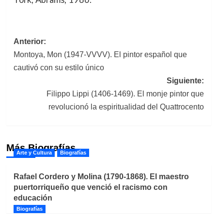
Navegación
Anterior:
Montoya, Mon (1947-VVVV). El pintor español que
de
cautivó con su estilo único
entradas
Siguiente:
Filippo Lippi (1406-1469). El monje pintor que
revolucionó la espiritualidad del Quattrocento
Más Biografías
Arte y Cultura
Biografías
Rafael Cordero y Molina (1790-1868). El maestro
puertorriqueño que venció el racismo con
educación
Biografías