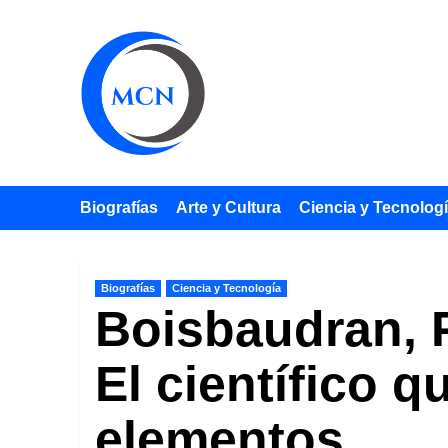
Saltar
al
contenido
Biografías
Arte y Cultura
Ciencia y Tecnolog
Biografías
Ciencia y Tecnología
Boisbaudran, P
El científico q
elementos