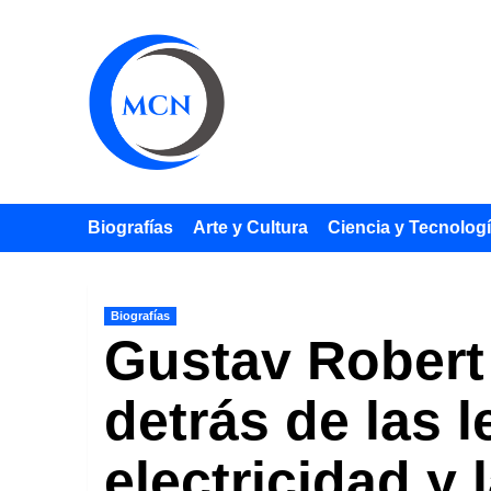
Saltar
al
contenido
Biografías
Arte y Cultura
Ciencia y Tecnolog
Biografías
Gustav Robert 
detrás de las 
electricidad y