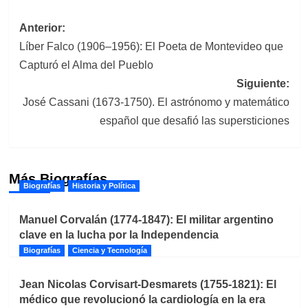
Navegación
Anterior:
Líber Falco (1906–1956): El Poeta de Montevideo que
de
Capturó el Alma del Pueblo
entradas
Siguiente:
José Cassani (1673-1750). El astrónomo y matemático
español que desafió las supersticiones
Más Biografías
Biografías
Historia y Política
Manuel Corvalán (1774-1847): El militar argentino
clave en la lucha por la Independencia
Biografías
Ciencia y Tecnología
Jean Nicolas Corvisart-Desmarets (1755-1821): El
médico que revolucionó la cardiología en la era