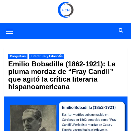
Saltar
al
contenido
Menú
primario
Biografías
Literatura y Filosofía
Emilio Bobadilla (1862-1921): La
pluma mordaz de “Fray Candil”
que agitó la crítica literaria
hispanoamericana