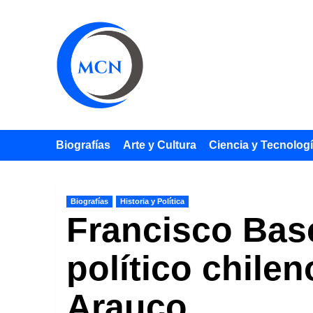
Saltar
al
contenido
Biografías
Arte y Cultura
Ciencia y Tecnolog
Biografías
Historia y Política
Francisco Bas
político chilen
Arauco