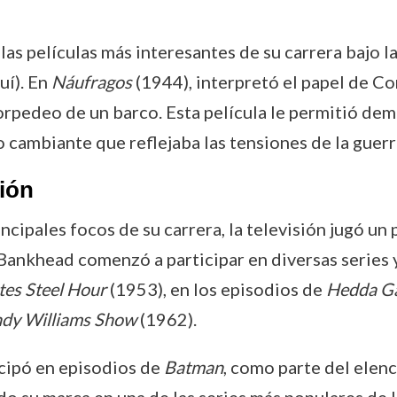
s películas más interesantes de su carrera bajo l
uí). En
Náufragos
(1944), interpretó el papel de C
orpedeo de un barco. Esta película le permitió demo
 cambiante que reflejaba las tensiones de la guerr
ión
incipales focos de su carrera, la televisión jugó un
 Bankhead comenzó a participar en diversas series 
tes Steel Hour
(1953), en los episodios de
Hedda Ga
dy Williams Show
(1962).
cipó en episodios de
Batman
, como parte del elen
o su marca en una de las series más populares de l