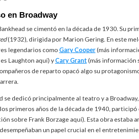
nso en Broadway
Bankhead se cimentó en la década de 1930. Su prim
red
(1932), dirigida por Marion Gering. En este me
res legendarios como
Gary Cooper
(más informaci
es Laughton aquí) y
Cary Grant
(más información s
 compañeros de reparto opacó algo su protagonismo
arrera.
ad se dedicó principalmente al teatro y a Broadwa
os primeros años de la década de 1940, participó 
ión sobre Frank Borzage aquí). Esta obra estaba a
e desempeñaban un papel crucial en el entretenimie