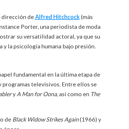
a dirección de
Alfred Hitchcock
(más
onstance Porter, una periodista de moda
strar su versatilidad actoral, ya que su
a y la psicología humana bajo presión.
 papel fundamental en la última etapa de
y programas televisivos. Entre ellos se
bler
y
A Man for Oona
, así como en
The
co de
Black Widow Strikes Again
(1966) y
a época.