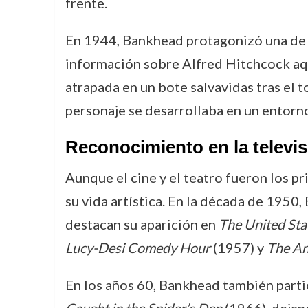
frente.
En 1944, Bankhead protagonizó una de la
información sobre Alfred Hitchcock aq
atrapada en un bote salvavidas tras el t
personaje se desarrollaba en un entorno
Reconocimiento en la televis
Aunque el cine y el teatro fueron los pr
su vida artística. En la década de 1950,
destacan su aparición en
The United Sta
Lucy-Desi Comedy Hour
(1957) y
The An
En los años 60, Bankhead también parti
Caught in the Spider’s Den
(1966), dejand