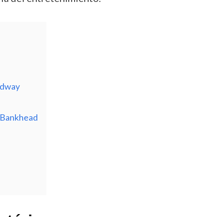
oadway
h Bankhead