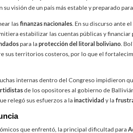
 su visión de un país más estable y preparado para
near las
finanzas nacionales
. En su discurso ante e
itiera estabilizar las cuentas públicas y financiar
indados
para la
protección del litoral boliviano
. Bo
re sus territorios costeros, por lo que el fortalec
 luchas internas dentro del Congreso impidieron q
rtidistas
de los opositores al gobierno de Balliviá
que relegó sus esfuerzos a la
inactividad
y la
frustr
uncia
ómicos que enfrentó, la principal dificultad para
A