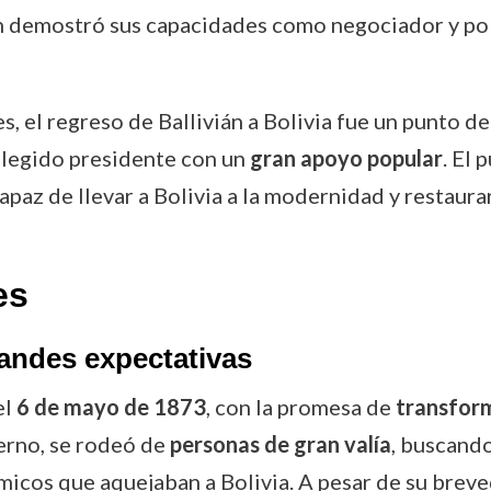
án demostró sus capacidades como negociador y pol
, el regreso de Ballivián a Bolivia fue un punto de 
legido presidente con un
gran apoyo popular
. El 
capaz de llevar a Bolivia a la modernidad y restaura
es
andes expectativas
el
6 de mayo de 1873
, con la promesa de
transform
ierno, se rodeó de
personas de gran valía
, buscando
micos que aquejaban a Bolivia. A pesar de su brev