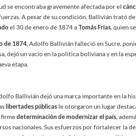
lud se encontraba gravemente afectada por el
cánc
erzas. A pesar de su condición, Ballivián trató de
ndo
el 30 de enero de 1874 a
Tomás Frías
, quien s
ro de 1874
, Adolfo Ballivián falleció en Sucre, pon
a, dejó un vacío en la política boliviana y en la e
ueva etapa.
olfo Ballivián dejó una marca importante en la his
as
libertades públicas
le otorgaron un lugar destac
 firme
determinación de modernizar el país
, ademá
rsos nacionales. Sus esfuerzos por fortalecer la def