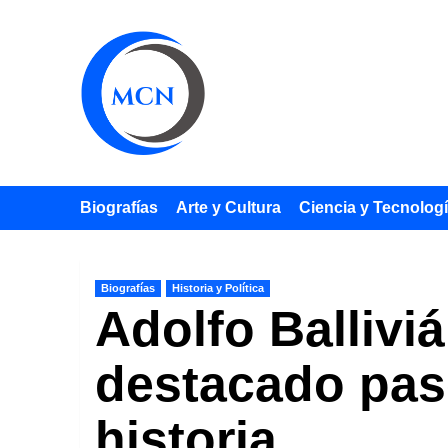
Saltar
al
contenido
Biografías
Arte y Cultura
Ciencia y Tecnolog
Biografías
Historia y Política
Adolfo Balliviá
destacado paso
historia