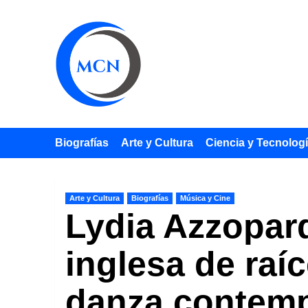
Saltar
al
contenido
Biografías
Arte y Cultura
Ciencia y Tecnolog
Arte y Cultura
Biografías
Música y Cine
Lydia Azzopard
inglesa de raí
danza contem