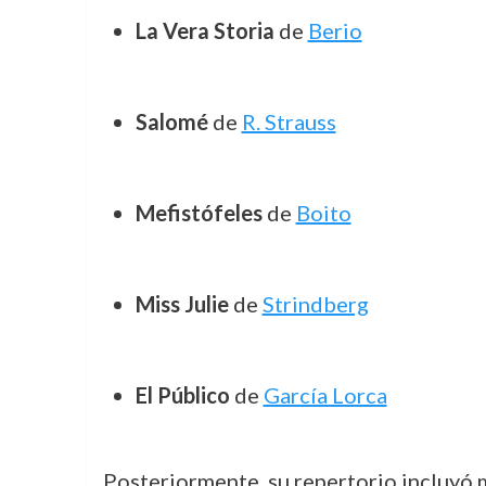
La Vera Storia
de
Berio
Salomé
de
R. Strauss
Mefistófeles
de
Boito
Miss Julie
de
Strindberg
El Público
de
García Lorca
Posteriormente, su repertorio incluyó 