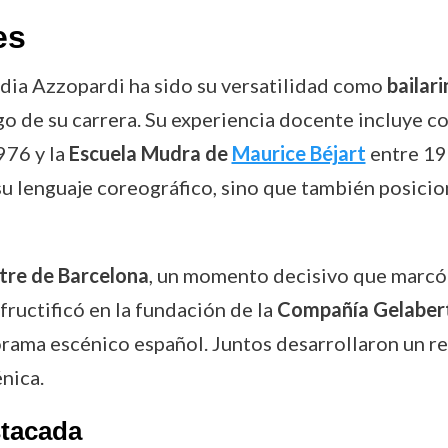
es
dia Azzopardi ha sido su versatilidad como
bailar
o de su carrera. Su experiencia docente incluye c
976 y la
Escuela Mudra de
Maurice Béjart
entre 19
su lenguaje coreográfico, sino que también posici
atre de Barcelona
, un momento decisivo que marcó e
 fructificó en la fundación de la
Compañía Gelaber
ama escénico español. Juntos desarrollaron un re
nica.
stacada